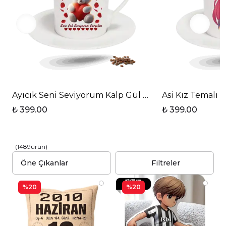
Ayıcık Seni Seviyorum Kalp Gül Baskılı Porselen Tür
Asi Kız Temalı 
₺ 399.00
₺ 399.00
(
1489
ürün
)
Filtreler
%20
%20