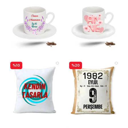
%10
%20