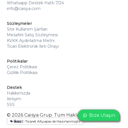
Whatsapp Destek Hattı 7/24
info@caisya.com
Sözleşmeler
Site Kullanım Şartları
Mesafeli Satış Sözleşmesi
KVKK Aydınlatma Metni
Ticari Elektronik İleti Onayı
Politikalar
Çerez Politikası
Gizlilik Politikası
Destek
Hakkımızda
İletişim
SSS
© 2026 Caisya Grup. Tüm Hakları Saklıdır
Bize Ulaşın
Bize Ulaşın
Bize Ulaşın
E-Ticaret Altyapısı ile Hazırlanmıştır.