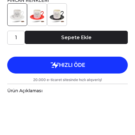
FİNCAN RENKLERİ
Sepete Ekle
Ürün Açıklaması
Porselen Türk Kahve Fincanı, birinci sınıf
kalitede, çift yönlü parlak baskı ile tasarlanmıştır.
Hem kişisel kullanım hem de hediye olarak
sunulmak üzere özenle hazırlanmıştır.
Kupanız, kargo sırasında zarar görmemesi için
sağlam malzemelerle titizlikle