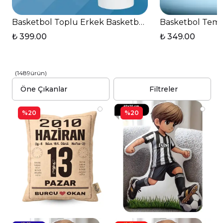
Basketbol Toplu Erkek Basketbolcu Basket Sever K
Basketbol Temal
₺ 399.00
₺ 349.00
(
1489
ürün
)
Filtreler
%20
%20