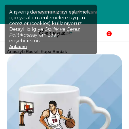
Alışveriş deneyiminizi iyileştirmek
 Kargo
24 Saatte Kargo - Taksi
için yasal düzenlemelere uygun
çerezler (cookies) kullanıyoruz.
Detaylı bilgiye
Gizlilik ve Çerez
0
Politikası
sayfamızdan
erişebilirsiniz.
Anladım
Anasayfa
Baskılı Kupa Bardak