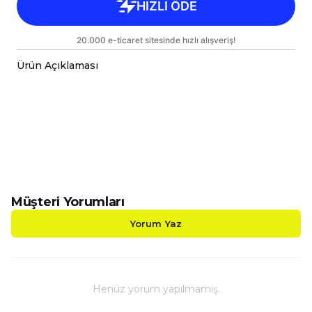
Ürün Açıklaması
-BasketBoll Temalı Kalp Kulplu Porselen Kupalarımız
-Sizin Tasarımlarınızı Hem Kendiniz Hem de Sevdikl
-Kupalarımız Kargoda Zarar Görmemesi İçin Sağla
-Kupa Ölçüleri Standart Yükseklik : 9,5cm Çap : 8,
-Porselen Kupamız Bulaşık Makinesinde Yıkama
-Daha Uzun Süre Aynı Parlaklığını ve Baskı Renkl
-Kupa Üzerindeki Baskılı Alana Sert ve Kesici Cis
Müşteri Yorumları
Yorum Yaz
Henüz yorum yapılmamış.