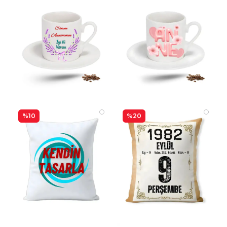
%10
%20