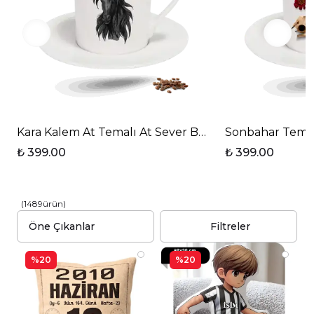
Kara Kalem At Temalı At Sever Baskılı Porselen Türk 
Sonbahar Temalı
₺ 399.00
₺ 399.00
(
1489
ürün
)
Filtreler
%20
%20