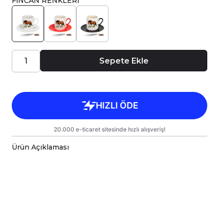
FİNCAN RENKLERİ
Sepete Ekle
Ürün Açıklaması
Porselen Türk Kahve Fincanı, birinci sınıf
kalitede, çift yönlü parlak baskı ile tasarlanmıştır.
Hem kişisel kullanım hem de hediye olarak
sunulmak üzere özenle hazırlanmıştır.
Kupanız, kargo sırasında zarar görmemesi için
sağlam malzemelerle titizlikle