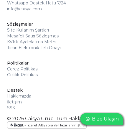
Whatsapp Destek Hattı 7/24
info@caisya.com
Sözleşmeler
Site Kullanım Şartları
Mesafeli Satış Sözleşmesi
KVKK Aydınlatma Metni
Ticari Elektronik İleti Onayı
Politikalar
Çerez Politikası
Gizlilik Politikası
Destek
Hakkımızda
İletişim
SSS
© 2026 Caisya Grup. Tüm Hakları Saklıdır
Bize Ulaşın
Bize Ulaşın
Bize Ulaşın
E-Ticaret Altyapısı ile Hazırlanmıştır.