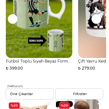
Futbol Toplu Siyah Beyaz Formalı Kadın Futbolcu İs
Çift Yavru Kedi
₺ 399.00
₺ 279.00
(
1489
ürün
)
Filtreler
%20
%20