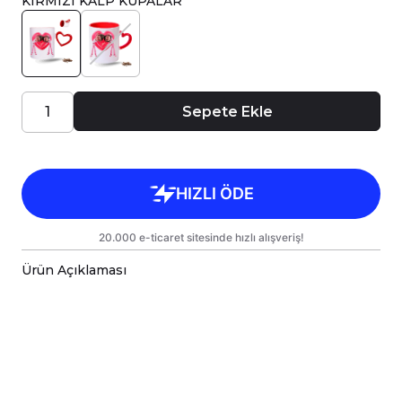
KIRMIZI KALP KUPALAR
Sepete Ekle
Ürün Açıklaması
Porselen kupa bardaklar, birinci sınıf kalitede,
çift yönlü parlak baskı ile tasarlanmıştır.
Hem kişisel kullanım hem de hediye olarak
sunulmak üzere özenle hazırlanmıştır.
Kupanız, kargo sırasında zarar görmemesi için
sağlam malzemelerle titizlikle