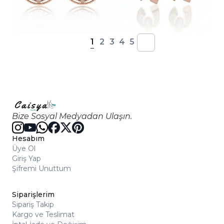
1
2
3
4
5
Bize Sosyal Medyadan Ulaşın.
Hesabım
Üye Ol
Giriş Yap
Şifremi Unuttum
Siparişlerim
Sipariş Takip
Kargo ve Teslimat