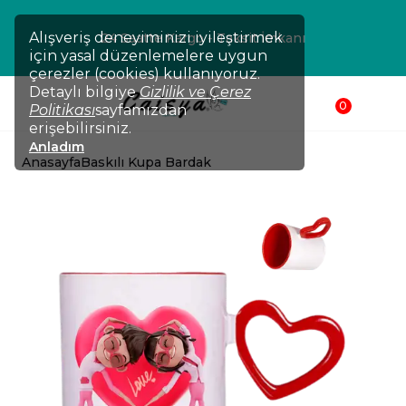
Alışveriş deneyiminizi iyileştirmek
24 Saatte Kargo - Taksit İmkanı
için yasal düzenlemelere uygun
çerezler (cookies) kullanıyoruz.
Detaylı bilgiye
Gizlilik ve Çerez
0
Politikası
sayfamızdan
erişebilirsiniz.
Anladım
Anasayfa
Baskılı Kupa Bardak