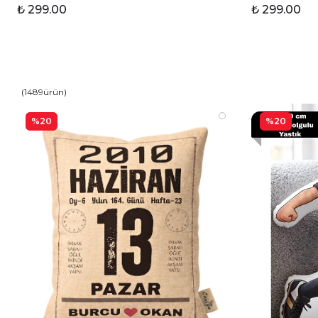
₺ 299.00
₺ 299.00
(
1489
ürün
)
%20
%20