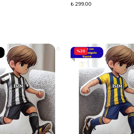
₺ 299.00
%20