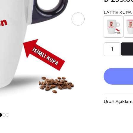
LATTE KUPA
Ürün Açıklam
Porselen kup
baskı ile tas
Hem kişisel
özenle hazır