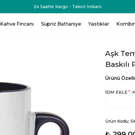
24 Saatte Kargo - Taksit İmkanı
Kahve Fincanı
Süpriz Battaniye
Yastıklar
Kombin
Aşk Tema
Baskılı
Ürünü Özelle
*
İSİM EKLE
+
Ürün Kodu: 
₺ 299.0