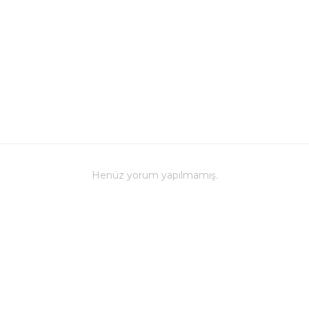
Kupanız, ka
malzemelerl
Teknik Özel
Boyutlar:
Yü
Hacim:
200 
Kullanım v
Bulaşık mak
ve baskı ren
Kupa üzerind
edilmemeli, 
Bu kupa bar
Henüz yorum yapılmamış.
Farklı renk 
zevklere hi