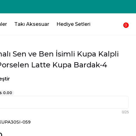
ler
Takı Aksesuar
Hediye Setleri
0
lı Sen ve Ben İsimli Kupa Kalpli
 Porselen Latte Kupa Bardak-4
ştir
₺ 0.00
0
/
25
SKUPA30SI-059
0