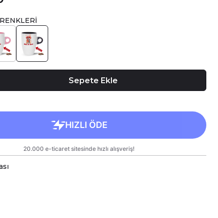
 RENKLERİ
Sepete Ekle
ası
a bardaklar, birinci sınıf kalitede, çift yönlü parlak
arlanmıştır.
 kullanım hem de hediye olarak sunulmak üzere
lanmıştır.