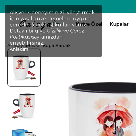
Alışveriş deneyiminizi iyileştirmek
için yasal düzenlemelere uygun
Kişiye Özel
Kupalar
çerezler (cookies) kullanıyoruz.
Detaylı bilgiye
Gizlilik ve Çerez
Politikası
sayfamızdan
erişebilirsiniz.
Anasayfa
Baskılı Kupa Bardak
Anladım