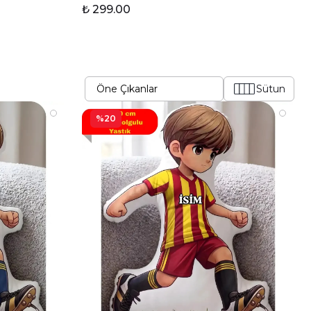
₺ 299.00
Sütun
%20