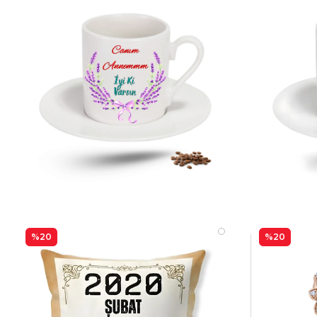
%20
%20