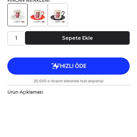
FİNCAN RENKLERİ
Sepete Ekle
Ürün Açıklaması
Porselen Türk Kahve Fincanı, birinci sınıf
kalitede, çift yönlü parlak baskı ile tasarlanmıştır.
Hem kişisel kullanım hem de hediye olarak
sunulmak üzere özenle hazırlanmıştır.
Kupanız, kargo sırasında zarar görmemesi için
sağlam malzemelerle titizlikle