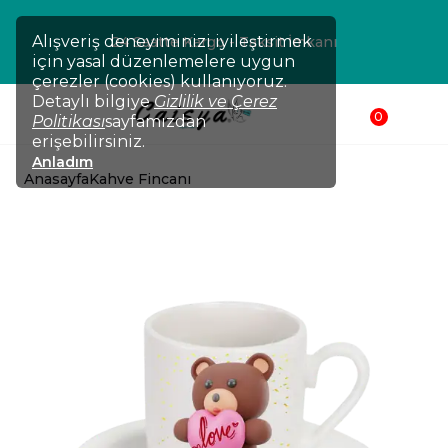
Alışveriş deneyiminizi iyileştirmek
24 Saatte Kargo - Taksit İmkanı
için yasal düzenlemelere uygun
çerezler (cookies) kullanıyoruz.
Detaylı bilgiye
Gizlilik ve Çerez
0
Politikası
sayfamızdan
erişebilirsiniz.
Anladım
Anasayfa
Kahve Fincanı