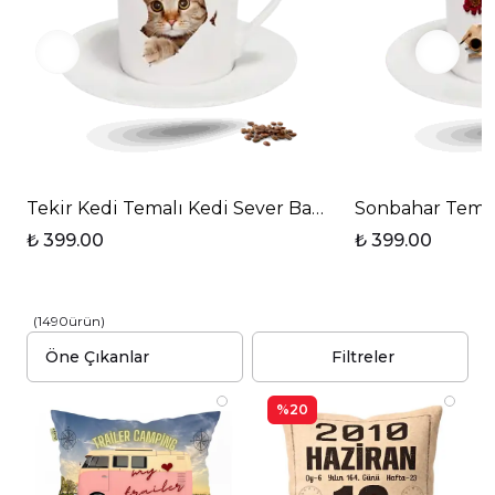
Tekir Kedi Temalı Kedi Sever Baskılı Porselen Türk K
Sonbahar Temalı
₺ 399.00
₺ 399.00
(
1490
ürün
)
Filtreler
%20