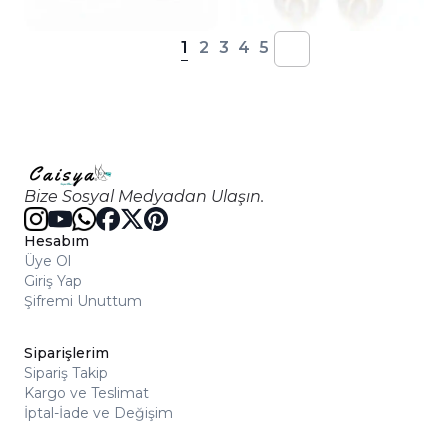
1
2
3
4
5
Bize Sosyal Medyadan Ulaşın.
Hesabım
Üye Ol
Giriş Yap
Şifremi Unuttum
Siparişlerim
Sipariş Takip
Kargo ve Teslimat
İptal-İade ve Değişim