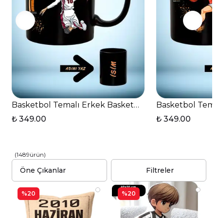
Basketbol Temalı Erkek Basketbolcu Baskılı Basket 
Basketbol Temal
₺ 349.00
₺ 349.00
(
1489
ürün
)
Filtreler
%20
%20