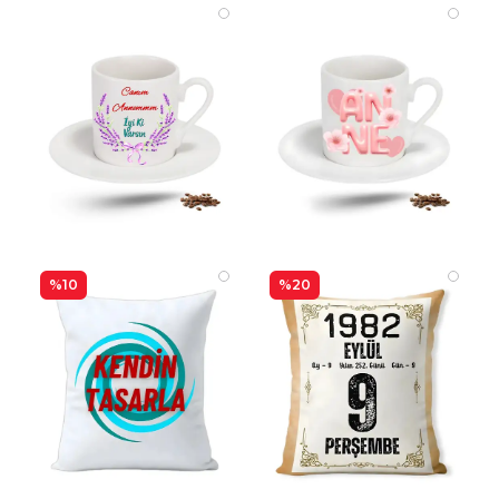
%10
%20