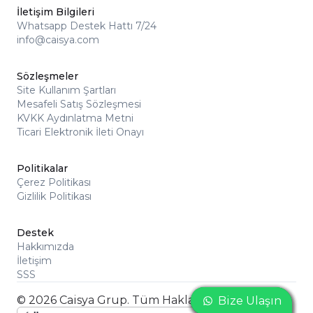
İletişim Bilgileri
Whatsapp Destek Hattı 7/24
info@caisya.com
Sözleşmeler
Site Kullanım Şartları
Mesafeli Satış Sözleşmesi
KVKK Aydınlatma Metni
Ticari Elektronik İleti Onayı
Politikalar
Çerez Politikası
Gizlilik Politikası
Destek
Hakkımızda
İletişim
SSS
© 2026 Caisya Grup. Tüm Hakları Saklıdır
Bize Ulaşın
Bize Ulaşın
Bize Ulaşın