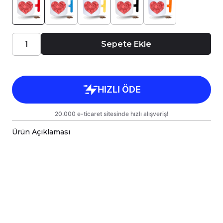
Sepete Ekle
Ürün Açıklaması
Porselen kupa bardaklar, birinci sınıf kalitede,
çift yönlü parlak baskı ile tasarlanmıştır.
Hem kişisel kullanım hem de hediye olarak
sunulmak üzere özenle hazırlanmıştır.
Kupanız, kargo sırasında zarar görmemesi için
sağlam malzemelerle titizlikle
paketlenmektedir.