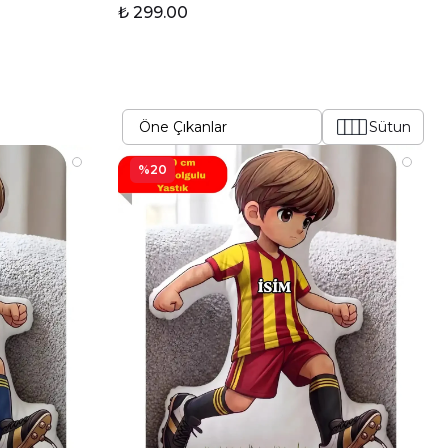
₺ 299.00
Sütun
%20