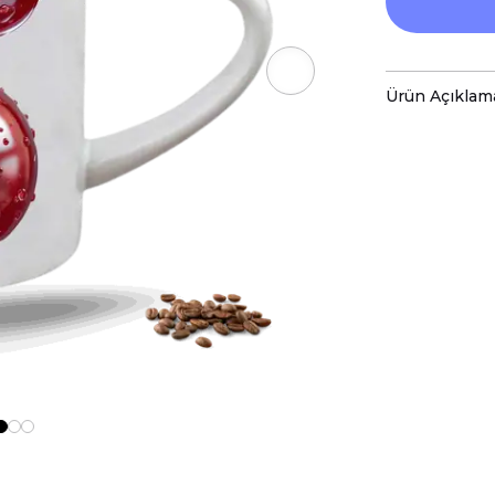
Ürün Açıklam
Porselen kup
baskı ile tas
Hem kişisel
özenle hazır
Kupanız, ka
malzemelerl
Teknik Özel
Boyutlar:
Yü
Hacim:
300 
Kullanım v
Bulaşık mak
ve baskı ren
Kupa üzerind
edilmemeli, 