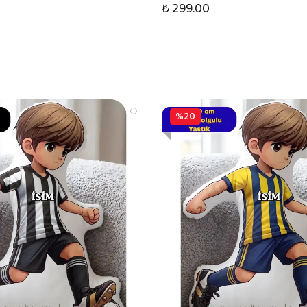
₺ 299.00
%20