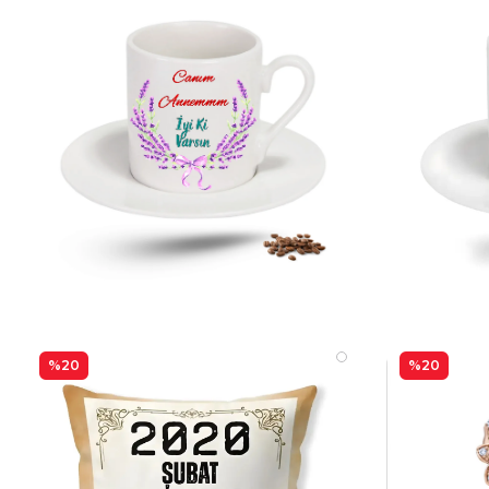
%20
%20