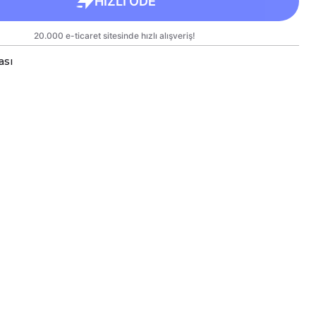
ası
a bardaklar, birinci sınıf kalitede, çift yönlü parlak
arlanmıştır.
 kullanım hem de hediye olarak sunulmak üzere
lanmıştır.
rgo sırasında zarar görmemesi için sağlam
e titizlikle paketlenmektedir.
likler
kseklik 9,5 cm, Çap 8 cm
ml
e Bakım
inesinde yıkanabilir; ancak, uzun ömürlü parlaklık
kleri için elde yıkanması önerilmektedir.
eki baskılı alana sert ve kesici cisimlerle müdahale
yakılmamalı ve asit benzeri sıvılardan kaçınılmalıdır.