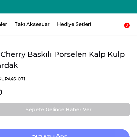
250₺ 💸 Sepetinden düşsün !!!💸
ler
Takı Aksesuar
Hediye Setleri
0
 Cherry Baskılı Porselen Kalp Kulp
ardak
KUPA45-071
0
Sepete Gelince Haber Ver