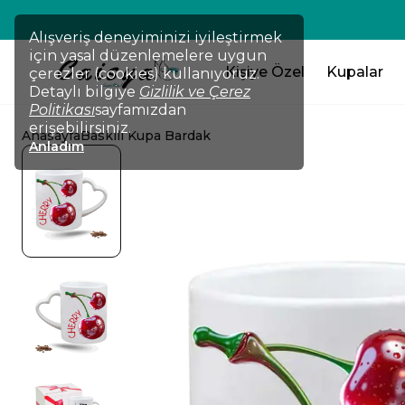
💸TÜM ÜRÜNLERDE !!! 2 Ürün Al 
Alışveriş deneyiminizi iyileştirmek
için yasal düzenlemelere uygun
Kişiye Özel
Kupalar
çerezler (cookies) kullanıyoruz.
Detaylı bilgiye
Gizlilik ve Çerez
Politikası
sayfamızdan
erişebilirsiniz.
Anasayfa
Baskılı Kupa Bardak
Anladım