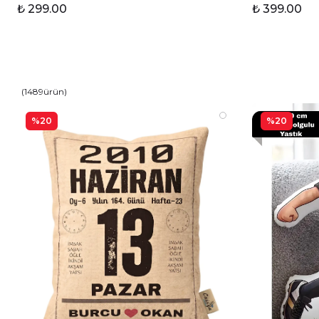
₺ 299.00
₺ 399.00
(
1489
ürün
)
%20
%20