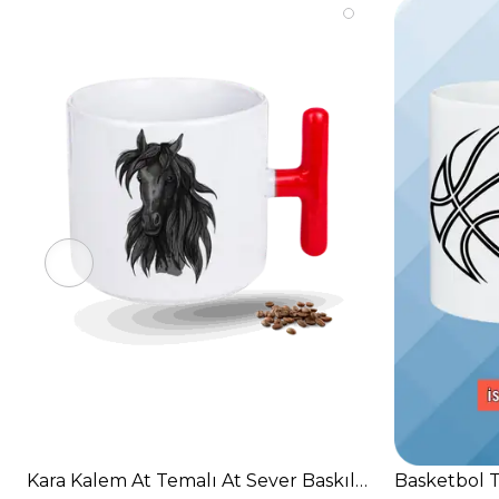
Kara Kalem At Temalı At Sever Baskılı T Saplı Porse
Basketbol 