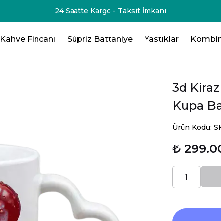
-75₺💸 - 3 Ürün Al - 125₺ 💸- 4 Ürün Al -200₺ 💸- 5 Ürün Al -
Kahve Fincanı
Süpriz Battaniye
Yastıklar
Kombin
3d Kiraz
Kupa B
Ürün Kodu: S
₺ 299.0