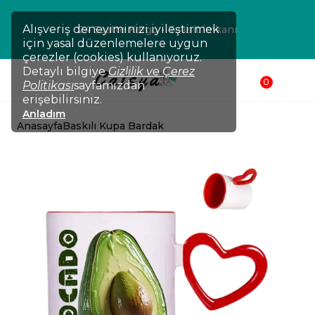
Alışveriş deneyiminizi iyileştirmek
24 Saatte Kargo - Taksit İmkanı
için yasal düzenlemelere uygun
çerezler (cookies) kullanıyoruz.
Detaylı bilgiye
Gizlilik ve Çerez
0
Politikası
sayfamızdan
erişebilirsiniz.
Anladım
Anasayfa
Baskılı Kupa Bardak