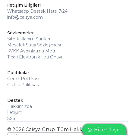
İletişim Bilgileri
Whatsapp Destek Hattı 7/24
info@caisya.com
Sözleşmeler
Site Kullanım Şartları
Mesafeli Satış Sözleşmesi
KVKK Aydınlatma Metni
Ticari Elektronik İleti Onayı
Politikalar
Çerez Politikası
Gizlilik Politikası
Destek
Hakkımızda
İletişim
SSS
© 2026 Caisya Grup. Tüm Hakları Saklıdır
Bize Ulaşın
Bize Ulaşın
Bize Ulaşın