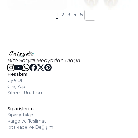
1
2
3
4
5
Bize Sosyal Medyadan Ulaşın.
Hesabım
Üye Ol
Giriş Yap
Şifremi Unuttum
Siparişlerim
Sipariş Takip
Kargo ve Teslimat
İptal-İade ve Değişim