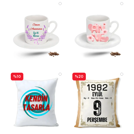
%10
%20