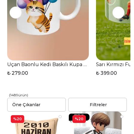
Uçan Baonlu Kedi Baskılı Kupa Bardak Çay Kahve Fi
Sarı Kırmızı Fu
₺ 279.00
₺ 399.00
(
1489
ürün
)
Filtreler
%20
%20